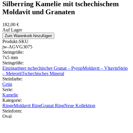
Silberring Kamelie mit tschechischem
Moldavit und Granaten
182,00 €
Auf Lager
Produkt-SKU
jw-AGVG3075
Steingröße:
7x5 mm
Steingröße:
Einzigartiger tschechischer Granat – Pyrop
Moldavit – Vltavin
Stein
– Meteorit
Tschechisches Mineral
Steinfarbe:
Grün
Serie:
Kamelie
Kategorie:
Ringe
Moldavit Ring
Granat Ring
Neue Kollektion
Steinform:
Oval